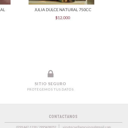
RAL
JULIA DULCE NATURAL 750CC
PEDRI
P
$12.000
SITIO SEGURO
PROTEGEMOS TUS DATOS
CONTACTANOS
0299 447-1239 / 2995438052
vinotecaellagarvinos@gmail.com