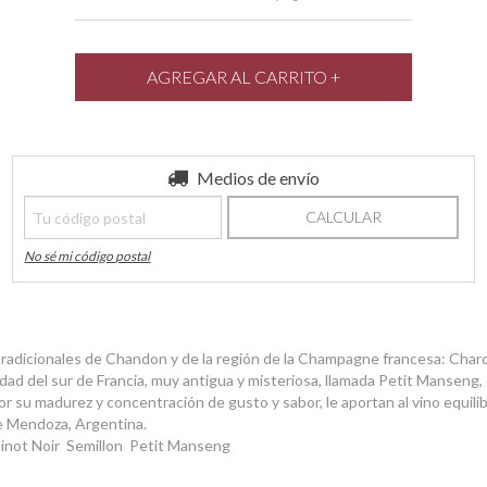
Entregas para el CP:
Medios de envío
CAMBIAR CP
CALCULAR
No sé mi código postal
tradicionales de Chandon y de la región de la Champagne francesa: Char
edad del sur de Francia, muy antigua y misteriosa, llamada Petit Mansen
r su madurez y concentración de gusto y sabor, le aportan al vino equilibr
 Mendoza, Argentina.
ot Noir Semillon Petit Manseng