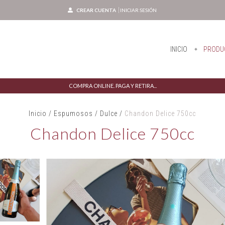
CREAR CUENTA
INICIAR SESIÓN
INICIO
PRODU
COMPRA ONLINE. PAGA Y RETIRA...
Inicio
/
Espumosos
/
Dulce
/
Chandon Delice 750cc
Chandon Delice 750cc