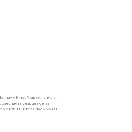
donnay y Pinot Noir, sumando al
g, cosechadas después de las
io de fruta, sucrosidad y viveza.