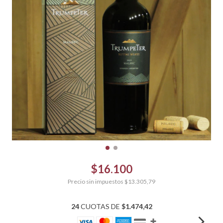
$16.100
Precio sin impuestos
$13.305,79
24
CUOTAS DE
$1.474,42