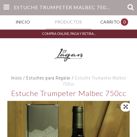
ESTUCHE TRUMPETER MALBEC 750CC
INICIO
PRODUCTOS
CARRITO
0
COMPRA ONLINE. PAGA Y RETIRA...
Inicio
/
Estuches para Regalar
/
Estuche Trumpeter Malbec
750cc
Estuche Trumpeter Malbec 750cc