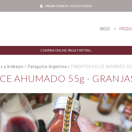
CREAR CUENTA
INICIAR SESIÓN
INICIO
PRODU
COMPRA ONLINE. PAGA Y RETIRA...
s y brebajes
/
Patagonia Argentina
/
PIMENTON DULCE AHUMADO 55g
CE AHUMADO 55g - GRANJA