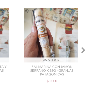
SIN STOCK
TA Y
SAL MARINA CON JAMON
SAL P
JAS
SERRANO X 55G - GRANJAS
GR
PATAGONICAS
$3.000