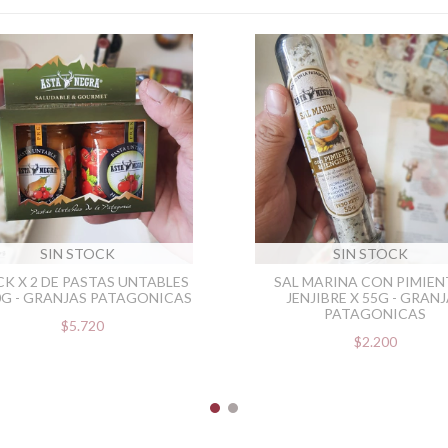
SIN STOCK
SIN STOCK
CK X 2 DE PASTAS UNTABLES
SAL MARINA CON PIMIEN
0G - GRANJAS PATAGONICAS
JENJIBRE X 55G - GRAN
PATAGONICAS
$5.720
$2.200