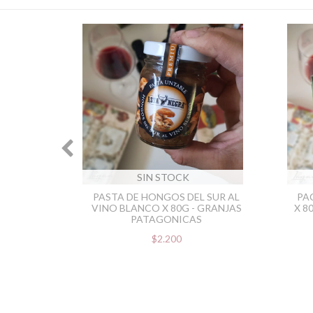
SIN STOCK
A ,
PASTA DE HONGOS DEL SUR AL
PA
80G -
VINO BLANCO X 80G - GRANJAS
X 8
CAS -
PATAGONICAS
$2.200