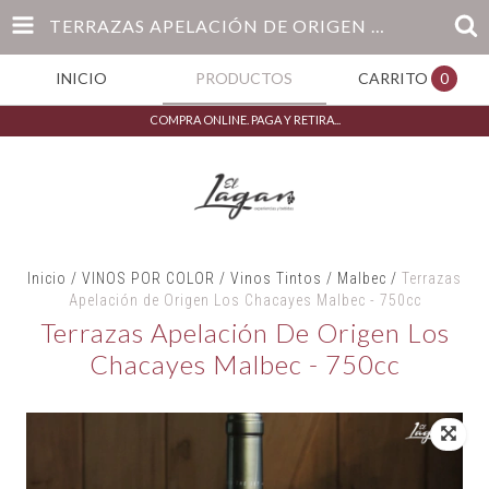
TERRAZAS APELACIÓN DE ORIGEN LOS CHACAYES MALBEC - 750CC
INICIO
PRODUCTOS
CARRITO
0
COMPRA ONLINE. PAGA Y RETIRA...
Inicio
/
VINOS POR COLOR
/
Vinos Tintos
/
Malbec
/
Terrazas
Apelación de Origen Los Chacayes Malbec - 750cc
Terrazas Apelación De Origen Los
Chacayes Malbec - 750cc