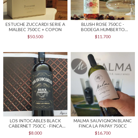
ESTUCHE ZUCCARDI SERIE A
BLUSH ROSE 750CC -
MALBEC 750CC + COPON
BODEGA HUMBERTO
CANALE
$50.500
$11.700
LOS INTOCABLES BLACK
MALMA SAUVIGNON BLANC
CABERNET 750CC - FINCA
FINCA LA PAPAY 750CC
LAS MORAS WINES
$8.000
$16.700