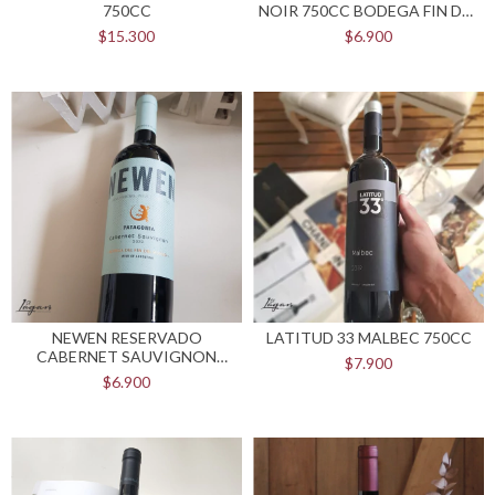
750CC
NOIR 750CC BODEGA FIN DEL
MUNDO
$15.300
$6.900
NEWEN RESERVADO
LATITUD 33 MALBEC 750CC
CABERNET SAUVIGNON
$7.900
750CC BODEGA FIN DEL
$6.900
MUNDO