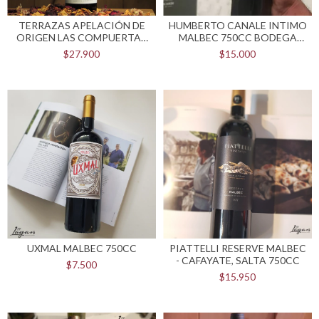
TERRAZAS APELACIÓN DE
HUMBERTO CANALE INTIMO
ORIGEN LAS COMPUERTAS
MALBEC 750CC BODEGA
MALBEC - 750CC
HUMBERTO CANALE
$27.900
$15.000
UXMAL MALBEC 750CC
PIATTELLI RESERVE MALBEC
- CAFAYATE, SALTA 750CC
$7.500
$15.950